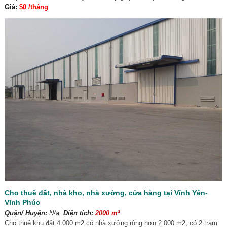
Giá:
$0 /tháng
Cho thuê đất, nhà kho, nhà xưởng, cửa hàng tại Vĩnh Yên-
Vĩnh Phúc
Quận/ Huyện:
N/a,
Diện tích:
2000 m²
Cho thuê khu đất 4.000 m2 có nhà xưởng rộng hơn 2.000 m2, có 2 trạm