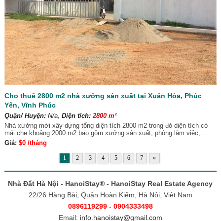
Cho thuê 2800 m2 nhà xưởng sản xuất tại Xuân Hòa, Phúc
Yên, Vĩnh Phúc
Quận/ Huyện:
N/a,
Diện tích:
2800 m²
Nhà xưởng mới xây dựng tổng diện tích 2800 m2 trong đó diện tích có
mái che khoảng 2000 m2 bao gồm xưởng sản xuất, phòng làm việc,...
Giá:
$0 /tháng
1
2
3
4
5
6
7
»
Nhà Đất Hà Nội - HanoiStay® - HanoiStay Real Estate Agency
22/26 Hàng Bài, Quận Hoàn Kiếm, Hà Nội, Việt Nam
0896119299 - 0904333498
Email:
info.hanoistay@gmail.com