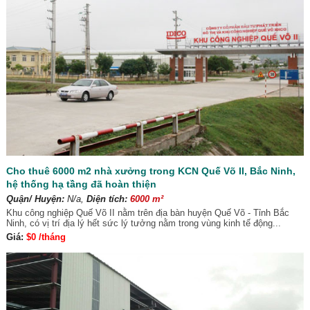
Cho thuê 6000 m2 nhà xưởng trong KCN Quế Võ II, Bắc Ninh,
hệ thống hạ tầng đã hoàn thiện
Quận/ Huyện:
N/a,
Diện tích:
6000 m²
Khu công nghiệp Quế Võ II nằm trên địa bàn huyện Quế Võ - Tỉnh Bắc
Ninh, có vị trí địa lý hết sức lý tưởng nằm trong vùng kinh tế động...
Giá:
$0 /tháng