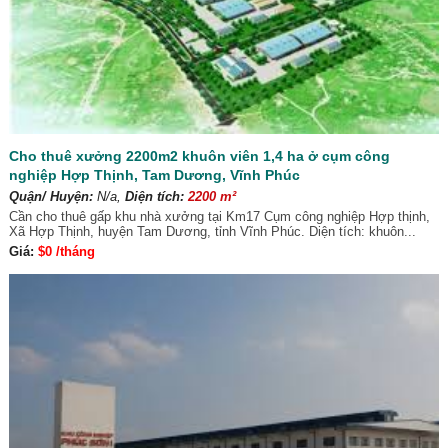
Cho thuê xưởng 2200m2 khuôn viên 1,4 ha ở cụm công
nghiệp Hợp Thịnh, Tam Dương, Vĩnh Phúc
Quận/ Huyện:
N/a,
Diện tích:
2200 m²
Cần cho thuê gấp khu nhà xưởng tại Km17 Cụm công nghiệp Hợp thịnh,
Xã Hợp Thịnh, huyện Tam Dương, tỉnh Vĩnh Phúc. Diện tích: khuôn...
Giá:
$0 /tháng