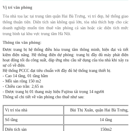
Vị trí văn phòng
Tòa nhà tọa lạc tại trung tâm quận Hai Bà Trưng, vị trí đẹp, hệ thống giao
thông thuận tiện. Diện tích sàn không quá lớn, tòa nhà thích hợp cho các
doanh nghiệp muốn tìm thuê văn phòng cả sàn hoặc các diện tích mức
trung bình tại khu vực trung tâm Hà Nội.
Thông tin văn phòng:
Được trang bị hệ thống điều hòa trung tâm thông minh, hiện đại và tiết
kiệm điện năng. Hệ thống điện dự phòng: trang bị đầy đủ máy phát điện
hoạt động tối đa công suất, đáp ứng nhu cầu sử dụng của tòa nhà khi xảy ra
sự cố về điện.
Hệ thống PCCC đạt tiêu chuẩn với đầy đủ hệ thống trang thiết bị.
- Cao 14 tầng, 01 tầng hầm
- Mỗi sàn rộng 150 m2
- Chiều cao trần: 2,65 m
- Được trang bị 01 thang máy hiệu Fujitsu tải trọng 14 người
Thông số chi tiết về văn phòng cho thuê như sau:
Vị trí tòa nhà
Bùi Thị Xuân, quận Hai Bà Trưng, 
Số tầng
14 tầng
Diện tích sàn
150m2