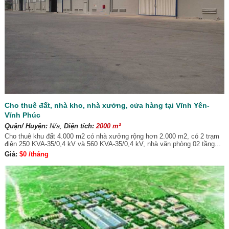
Cho thuê đất, nhà kho, nhà xưởng, cửa hàng tại Vĩnh Yên-
Vĩnh Phúc
Quận/ Huyện:
N/a,
Diện tích:
2000 m²
Cho thuê khu đất 4.000 m2 có nhà xưởng rộng hơn 2.000 m2, có 2 trạm
điện 250 KVA-35/0,4 kV và 560 KVA-35/0,4 kV, nhà văn phòng 02 tầng...
Giá:
$0 /tháng